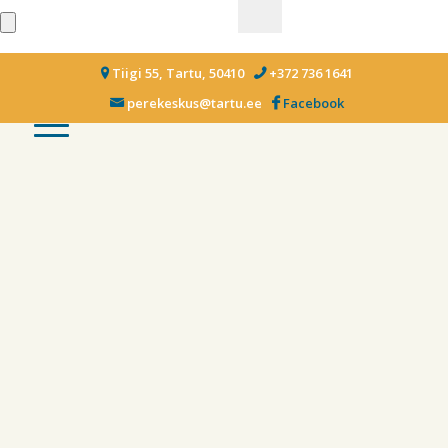
Tiigi 55, Tartu, 50410
+372 736 1641
perekeskus@tartu.ee
Facebook